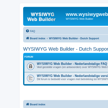
www.wysiwygwebb
WYSIWYG Web Builder
FAQ
Board index
WYSIWYG Web Builder - Dutch Support
WYSIWYG Web Builder - Dutch Suppor
FORUM
WYSIWYG Web Builder - Nederlandstalige FAQ
Veel gestelde vragen (en antwoorden) over WYSIWYG Web B
WYSIWYG Web Builder - Nederlandstalige vers
Dit forum is bedoeld voor vragen met betrekking tot WYSIW
Board index