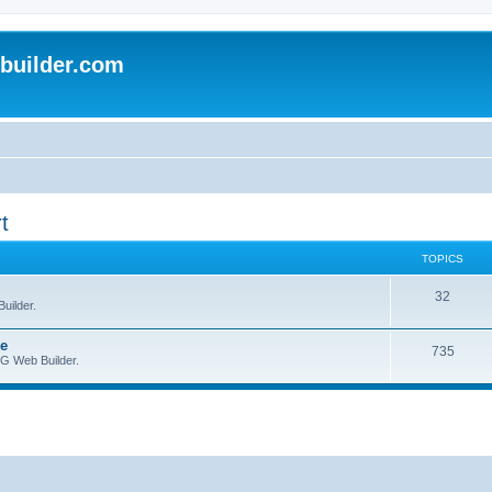
uilder.com
t
TOPICS
32
uilder.
ie
735
YG Web Builder.