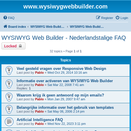
www.wysiwygwebbuilder.com
FAQ
Register
Login
Board index
WYSIWYG Web Builder - Dutch Support
WYSIWYG Web Builder - Nederlandstalige FAQ
WYSIWYG Web Builder - Nederlandstalige FAQ
Locked
32 topics • Page
1
of
1
Topics
Veel gesteld vragen over Responsive Web Design
Last post by
Pablo
«
Wed Oct 29, 2014 10:16 am
Informatie over activeren van WYSIWYG Web Builder
Last post by
Pablo
«
Sat Mar 22, 2008 7:41 am
Replies:
1
Waarom krijg ik geen antwoord op mijn emails?
Last post by
Pablo
«
Mon Jan 29, 2007 9:47 am
Belangrijke informatie over het gebruik van templates
Last post by
Pablo
«
Sat May 06, 2006 2:14 pm
Artificial Intelligence FAQ
Last post by
Pablo
«
Wed Nov 22, 2023 3:11 pm