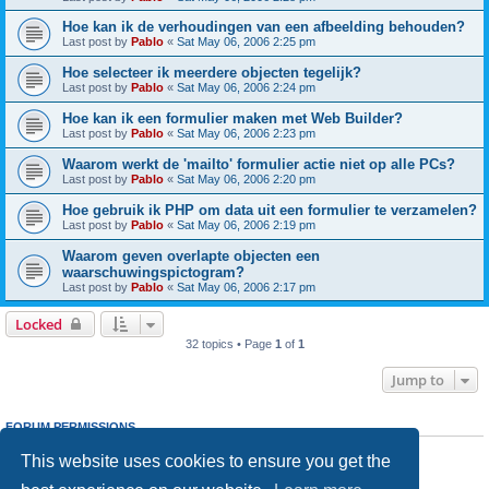
Hoe kan ik de verhoudingen van een afbeelding behouden?
Last post by
Pablo
«
Sat May 06, 2006 2:25 pm
Hoe selecteer ik meerdere objecten tegelijk?
Last post by
Pablo
«
Sat May 06, 2006 2:24 pm
Hoe kan ik een formulier maken met Web Builder?
Last post by
Pablo
«
Sat May 06, 2006 2:23 pm
Waarom werkt de 'mailto' formulier actie niet op alle PCs?
Last post by
Pablo
«
Sat May 06, 2006 2:20 pm
Hoe gebruik ik PHP om data uit een formulier te verzamelen?
Last post by
Pablo
«
Sat May 06, 2006 2:19 pm
Waarom geven overlapte objecten een
waarschuwingspictogram?
Last post by
Pablo
«
Sat May 06, 2006 2:17 pm
Locked
32 topics • Page
1
of
1
Jump to
FORUM PERMISSIONS
You
cannot
post new topics in this forum
This website uses cookies to ensure you get the
You
cannot
reply to topics in this forum
You
cannot
edit your posts in this forum