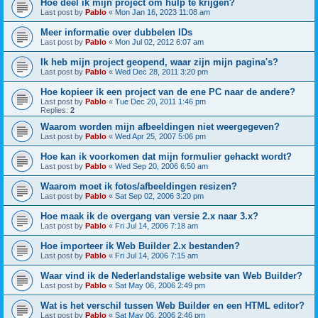
Hoe deel ik mijn project om hulp te krijgen?
Last post by
Pablo
«
Mon Jan 16, 2023 11:08 am
Meer informatie over dubbelen IDs
Last post by
Pablo
«
Mon Jul 02, 2012 6:07 am
Ik heb mijn project geopend, waar zijn mijn pagina's?
Last post by
Pablo
«
Wed Dec 28, 2011 3:20 pm
Hoe kopieer ik een project van de ene PC naar de andere?
Last post by
Pablo
«
Tue Dec 20, 2011 1:46 pm
Replies:
2
Waarom worden mijn afbeeldingen niet weergegeven?
Last post by
Pablo
«
Wed Apr 25, 2007 5:06 pm
Hoe kan ik voorkomen dat mijn formulier gehackt wordt?
Last post by
Pablo
«
Wed Sep 20, 2006 6:50 am
Waarom moet ik fotos/afbeeldingen resizen?
Last post by
Pablo
«
Sat Sep 02, 2006 3:20 pm
Hoe maak ik de overgang van versie 2.x naar 3.x?
Last post by
Pablo
«
Fri Jul 14, 2006 7:18 am
Hoe importeer ik Web Builder 2.x bestanden?
Last post by
Pablo
«
Fri Jul 14, 2006 7:15 am
Waar vind ik de Nederlandstalige website van Web Builder?
Last post by
Pablo
«
Sat May 06, 2006 2:49 pm
Wat is het verschil tussen Web Builder en een HTML editor?
Last post by
Pablo
«
Sat May 06, 2006 2:46 pm